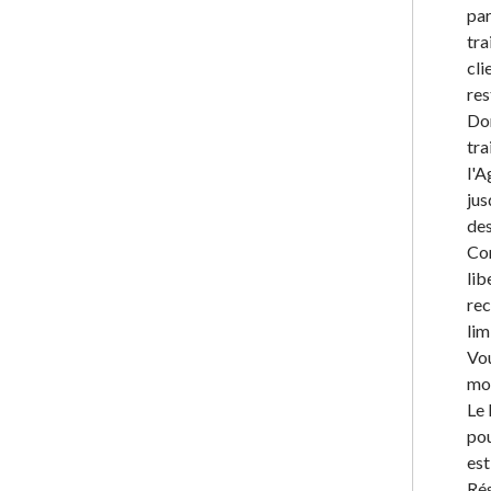
par
tra
cli
res
Don
tra
l'A
jus
des
Con
lib
rec
lim
Vou
mom
Le 
pou
est
Rés