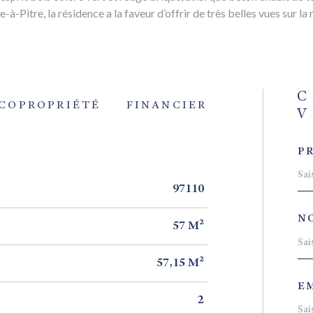
-à-Pitre, la résidence a la faveur d’offrir de très belles vues sur la
C
COPROPRIÉTÉ
FINANCIER
V
P
97110
N
57 M²
57,15 M²
EM
2