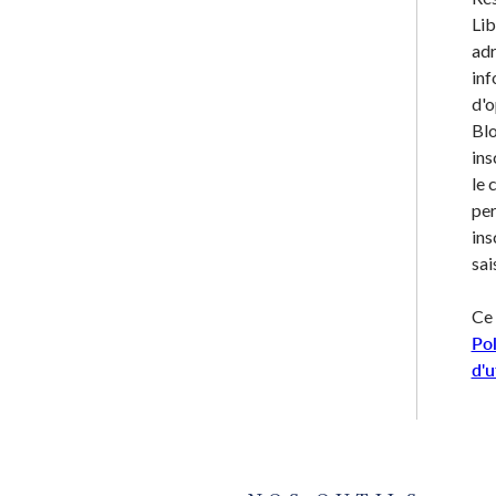
Lib
adr
inf
d'o
Blo
ins
le 
per
ins
sai
Ce 
Pol
d'u