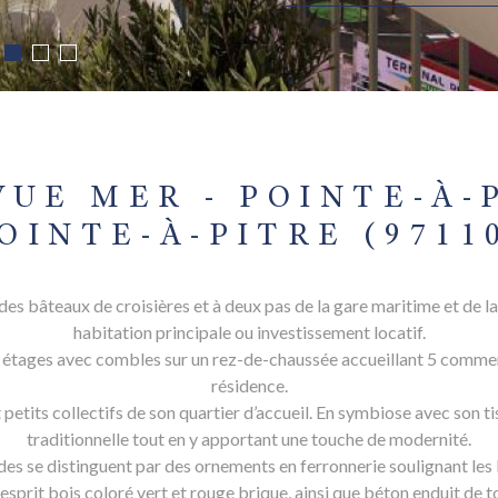
 VUE MER - POINTE-À-
OINTE-À-PITRE (9711
es bâteaux de croisières et à deux pas de la gare maritime et de la 
habitation principale ou investissement locatif.
 5 étages avec combles sur un rez-de-chaussée accueillant 5 commer
résidence.
tits collectifs de son quartier d’accueil. En symbiose avec son tiss
traditionnelle tout en y apportant une touche de modernité.
es se distinguent par des ornements en ferronnerie soulignant les 
prit bois coloré vert et rouge brique, ainsi que béton enduit de 