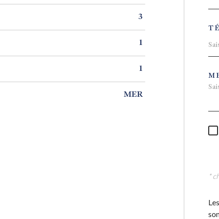
3
T
1
1
M
MER
* c
Les
son