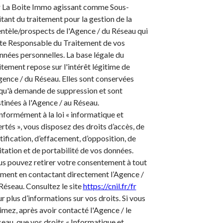
 La Boite Immo agissant comme Sous-
itant du traitement pour la gestion de la
entèle/prospects de l'Agence / du Réseau qui
te Responsable du Traitement de vos
nées personnelles. La base légale du
itement repose sur l'intérêt légitime de
gence / du Réseau. Elles sont conservées
qu'à demande de suppression et sont
tinées à l'Agence / au Réseau.
formément à la loi « informatique et
ertés », vous disposez des droits d’accès, de
tification, d’effacement, d’opposition, de
itation et de portabilité de vos données.
s pouvez retirer votre consentement à tout
ent en contactant directement l’Agence /
Réseau. Consultez le site
https://cnil.fr/fr
r plus d’informations sur vos droits. Si vous
imez, après avoir contacté l'Agence / le
eau, que vos droits « Informatique et