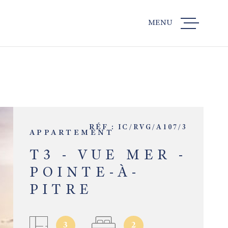
MENU
VENTES
LOCATIO
RÉF :
IC/RVG/A107/3
CONTACT
APPARTEMENT
T3 - VUE MER -
RECRUTE
POINTE-À-
PITRE
3
2