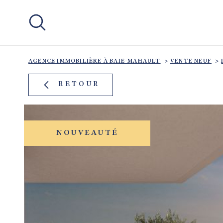
Aller
Aller
Aller
Aller
à
à
au
au
:
la
menu
contenu
recherche
principal
AGENCE IMMOBILIÈRE À BAIE-MAHAULT
VENTE NEUF
RETOUR
NOUVEAUTÉ