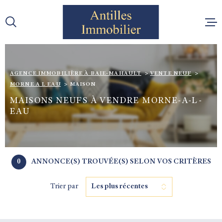
Aller
Aller
Aller
Aller
à
à
au
au
:
la
menu
contenu
recherche
principal
VENTES
AGENCE IMMOBILIÈRE À BAIE-MAHAULT
VENTE NEUF
MORNE A L EAU
MAISON
MAISONS NEUFS À VENDRE MORNE-A-L-
LOCATI
EAU
CONTAC
0
ANNONCE(S) TROUVÉE(S) SELON VOS CRITÈRES
RECRUT
Trier par
Les plus récentes