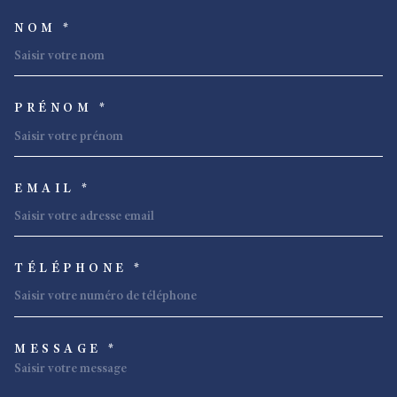
NOM *
TRAD_MELTEM_VOSCOORDON
PRÉNOM *
EMAIL *
TÉLÉPHONE *
MESSAGE *
TRAD_MELTEM_VOREDEMAND